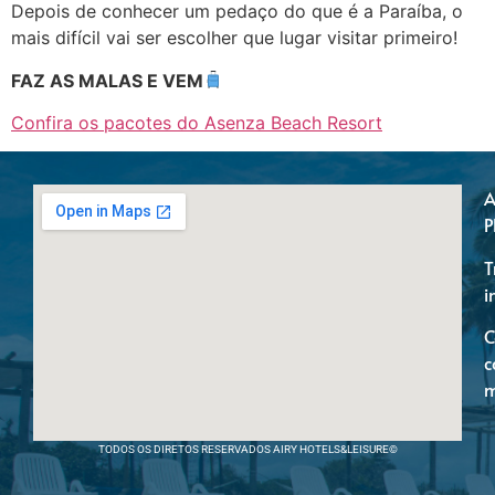
Depois de conhecer um pedaço do que é a Paraíba, o
mais difícil vai ser escolher que lugar visitar primeiro!
FAZ AS MALAS E VEM
Confira os pacotes do Asenza Beach Resort
A
P
T
i
C
c
m
TODOS OS DIRETOS RESERVADOS AIRY HOTELS&LEISURE©