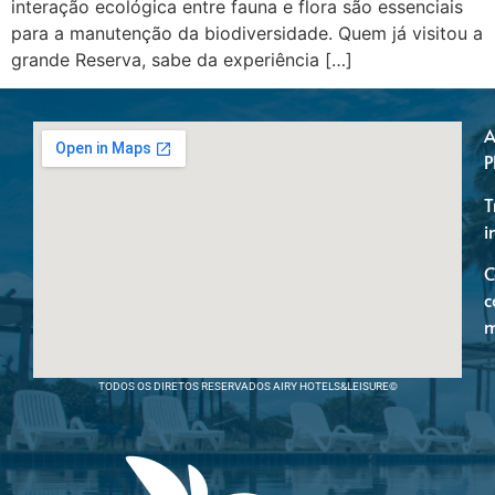
interação ecológica entre fauna e flora são essenciais
para a manutenção da biodiversidade. Quem já visitou a
grande Reserva, sabe da experiência […]
A
P
T
i
C
c
m
TODOS OS DIRETOS RESERVADOS AIRY HOTELS&LEISURE©