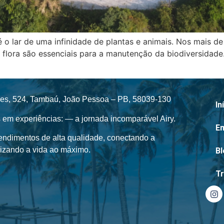
, é o lar de uma infinidade de plantas e animais. Nos mais 
 e flora são essenciais para a manutenção da biodiversidade
ales, 524, Tambaú, João Pessoa – PB, 58039-130
In
 em experiências: — a jornada incomparável Airy.
E
ndimentos de alta qualidade, conectando a
izando a vida ao máximo.
B
T