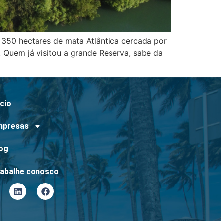
de 350 hectares de mata Atlântica cercada por
. Quem já visitou a grande Reserva, sabe da
ício
mpresas
log
rabalhe conosco